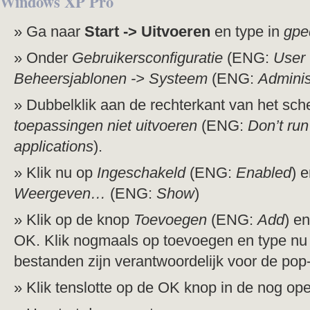
Windows XP Pro
Ga naar
Start -> Uitvoeren
en type in
gpe
Onder
Gebruikersconfiguratie
(ENG:
User 
Beheersjablonen -> Systeem
(ENG:
Adminis
Dubbelklik aan de rechterkant van het sc
toepassingen niet uitvoeren
(ENG:
Don’t ru
applications
).
Klik nu op
Ingeschakeld
(ENG:
Enabled
) 
Weergeven…
(ENG:
Show
)
Klik op de knop
Toevoegen
(ENG:
Add
) e
OK. Klik nogmaals op toevoegen en type nu
bestanden zijn verantwoordelijk voor de pop-
Klik tenslotte op de OK knop in de nog op