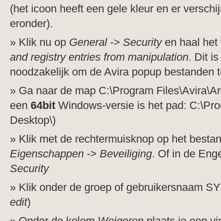
(het icoon heeft een gele kleur en er verschij
eronder).
Klik nu op
General -> Security
en haal het
and registry entries from manipulation
. Dit i
noodzakelijk om de Avira popup bestanden t
Ga naar de map C:\Program Files\Avira\Ant
een
64bit
Windows-versie is het pad: C:\Prog
Desktop\)
Klik met de rechtermuisknop op het besta
Eigenschappen
->
Beveiliging
. Of in de Enge
Security
Klik onder de groep of gebruikersnaam 
edit
)
Onder de kolom
Weigeren
plaats je een vi