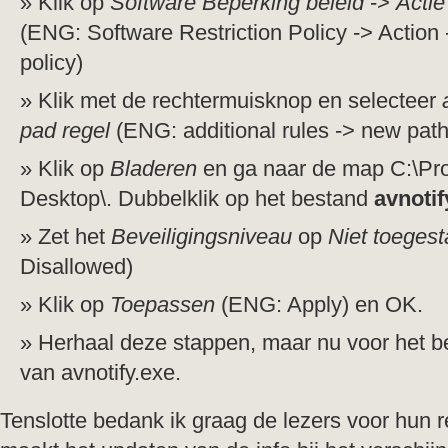
Klik op
Software Beperking beleid
->
Actie
(ENG: Software Restriction Policy -> Action 
policy)
Klik met de rechtermuisknop en selecteer
pad regel
(ENG: additional rules -> new path
Klik op
Bladeren
en ga naar de map C:\Pro
Desktop\. Dubbelklik op het bestand
avnotif
Zet het
Beveiligingsniveau
op
Niet toeges
Disallowed)
Klik op
Toepassen
(ENG: Apply) en OK.
Herhaal deze stappen, maar nu voor het 
van avnotify.exe.
Tenslotte bedank ik graag de lezers voor hun rea