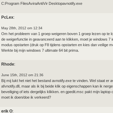
C:Program FilesAviraAntiVir Desktopavnotify.exe
PcLex
:
May 28th, 2012 om 12:34
Om het probleem van 1 groep weigeren boven 1 groep lezen op te l
de weigerfunctie in geavanceerd aan te klikken, moet je windows 7 in
modus opstarten (druk op F8 tijdens opstarten en kies dan veilige 
Werkte bij mijn windows 7 ultimate 64 bit prima.
Rhode
:
June 15th, 2012 om 21:36
Bij mij lukt het niet het bestand avnotify.exe te vinden. Wel staat er a
afvnotify.dll, maar als ik bij beide klik op eigenschappen kan ik nerg
beveiliging of iets dergelijks klikken. en gpedit.msc pakt mijn laptop 
moet ik doen/doe ik verkeerd?
erik O
: