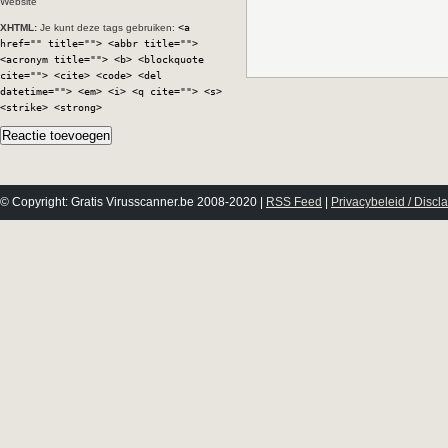
Website
XHTML:
Je kunt deze tags gebruiken:
<a
href="" title=""> <abbr title="">
<acronym title=""> <b> <blockquote
cite=""> <cite> <code> <del
datetime=""> <em> <i> <q cite=""> <s>
<strike> <strong>
© Copyright: Gratis Virusscanner.be 2008-2020 |
RSS Feed
|
Privacybeleid / Discl