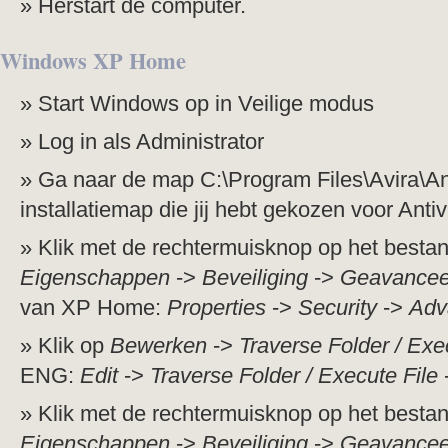
Herstart de computer.
Windows XP Home
Start Windows op in Veilige modus
Log in als Administrator
Ga naar de map C:\Program Files\Avira\Ant
installatiemap die jij hebt gekozen voor Antivi
Klik met de rechtermuisknop op het besta
Eigenschappen
->
Beveiliging
->
Geavancee
van XP Home:
Properties
->
Security
->
Adv
Klik op
Bewerken
->
Traverse Folder / Exe
ENG:
Edit
->
Traverse Folder / Execute File
Klik met de rechtermuisknop op het besta
Eigenschappen
->
Beveiliging
->
Geavancee