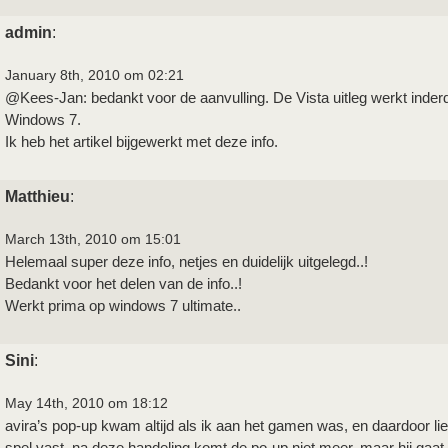
admin
:
January 8th, 2010 om 02:21
@Kees-Jan: bedankt voor de aanvulling. De Vista uitleg werkt inde
Windows 7.
Ik heb het artikel bijgewerkt met deze info.
Matthieu
:
March 13th, 2010 om 15:01
Helemaal super deze info, netjes en duidelijk uitgelegd..!
Bedankt voor het delen van de info..!
Werkt prima op windows 7 ultimate..
Sini
:
May 14th, 2010 om 18:12
avira’s pop-up kwam altijd als ik aan het gamen was, en daardoor l
spel vast, na deze handeling komt de po-up niet meer, maar hij gaat