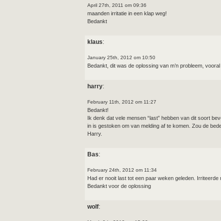
April 27th, 2011 om 09:36
maanden irritatie in een klap weg!
Bedankt
klaus
:
January 25th, 2012 om 10:50
Bedankt, dit was de oplossing van m’n probleem, vooral b
harry
:
February 11th, 2012 om 11:27
Bedankt!
Ik denk dat vele mensen “last” hebben van dit soort beve
in is gestoken om van melding af te komen. Zou de bede
Harry.
Bas
:
February 24th, 2012 om 11:34
Had er nooit last tot een paar weken geleden. Irriteerde
Bedankt voor de oplossing
wolf
: