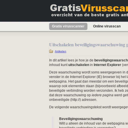
Gratis virusscanner
Online virusscan
Uitschakelen beveiligingswaarschuwing p
Artikelen
In dit artikel lees je hoe je de
beveiligingswaarsc
inhoud kunt
uitschakelen
in
Internet Explorer
(ver
Deze waarschuwing wordt soms weergegeven in d
venster in de Internet Explorer (IE) browser bij het
webpagina. Het gaat dan meestal om een beveilig
waarop ook elementen staan (bijvoorbeeld afbeeldi
beveiligde verbinding worden verzonden. Ik heb z
dat deze waarschuwing op
iedere pagina
werd get
onbeveiligde (http://) adressen.
De volgende waarschuwingstekst wordt weergege
Beveiligingswaarschuwing
Wilt u alleen de inhoud van de webpagina 