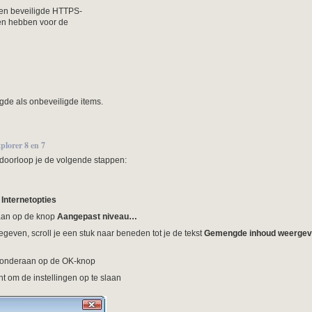
een beveiligde HTTPS-
gen hebben voor de
gde als onbeveiligde items.
plorer 8 en 7
doorloop je de volgende stappen:
r
Internetopties
aan op de knop
Aangepast niveau…
gegeven, scroll je een stuk naar beneden tot je de tekst
Gemengde inhoud weerge
 onderaan op de OK-knop
nt om de instellingen op te slaan