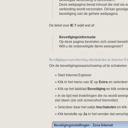
beveiligde verbinding is verzonden?
Deze webpagina bevat inhoud die niet via 
verbinding wordt verzonden. Dit kan gevol
beveiliging van de gehele webpagina.
De tekst voor
IE 7
wijkt wat af:
Beveiligingsinformatie
Op deze pagina bevinden zich zowel beveili
Wilt u de onbeveiligde items weergeven?
Beveiligingswaarschuwing uitschakelen in Internet Ex
Om de beveiligingswaarschuwing uit te schakelen 
Start Internet Explorer
Klik in het menu van IE op
Extra
en selectee
Klik op het tabblad
Beveiliging
en klik onder
In de lijst met Instellingen die nu wordt weer
ziet staan (zie ook screenshot hieronder)
Selecteer daar het vakje
Inschakelen
en klik
Klik tenslotte op
Ja
in het venster dat verschij