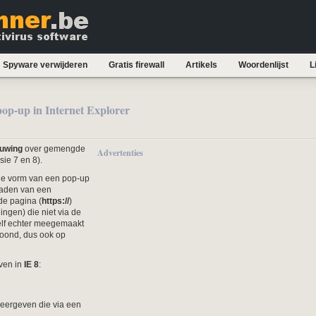
Spyware verwijderen
Gratis firewall
Artikels
Woordenlijst
L
op-up in Internet Explorer
huwing
over gemengde
Advertenties
sie 7 en 8).
e vorm van een pop-up
 laden van een
de pagina (
https://
)
ngen) die niet via de
elf echter meegemaakt
oond, dus ook op
ven in
IE 8
:
weergeven die via een