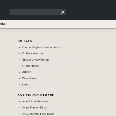
inks
PAGINA'S
Overzicht gratis virusscanners
Online virusscan
Spyware verwijderen
Gratis firewall
Artikels
Woordenlijst
Links
ANTIVIRUS SOFTWARE
avast! Free Antivirus
Avira Free Antivirus
AVG Antivirus Free Edition