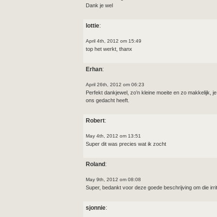
Dank je wel
lottie
:
April 4th, 2012 om 15:49
top het werkt, thanx
Erhan
:
April 26th, 2012 om 06:23
Perfekt dankjewel, zo’n kleine moeite en zo makkelijk, 
ons gedacht heeft.
Robert
:
May 4th, 2012 om 13:51
Super dit was precies wat ik zocht
Roland
:
May 9th, 2012 om 08:08
Super, bedankt voor deze goede beschrijving om die irrit
sjonnie
: