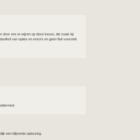
n door ons te wijzen op deze keuze, die zoals bij
doolhof van opties en extra’s en geen fluit voorstelt
Poldermick
ijk een blijvende oplossing.