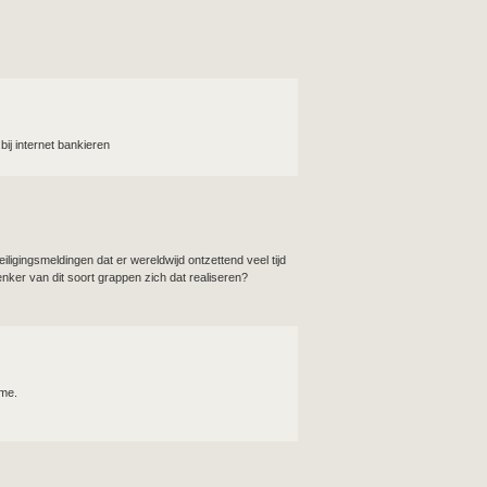
ij internet bankieren
iligingsmeldingen dat er wereldwijd ontzettend veel tijd
nker van dit soort grappen zich dat realiseren?
 me.