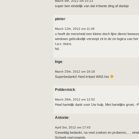
March 9th, 2012 om 15:23
super ben eindelijk van dat irritante ding af dankje
pieter
:
March 12th, 2012 om 11:48
u heeft de mensheid een kleine doch fijne dienst beweze
windows gebruikelijk verstopt zit in de on-logica van het 
t.a.v. risico.
hd.
Inge
:
March 25th, 2012 om 16:18
Superbedankt! Heel irritant WAS het
Poldermick
:
March 28th, 2012 om 12:52
Heel hartelijk dank voor Uw hulp. Met hartelijke groet, -
Antonie
:
April 3rd, 2012 om 17:43
Geweldig bedankt, na veel zoeken en proberen,…. eindel
Scheelt veel ergenis.