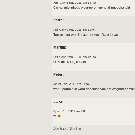
February 23rd, 2011 om 14:45
Gemengde inhoud weergeven stond al ingeschakeld.
Petra
:
February 24th, 2011 om 13:07
Toppie, hier was ik naar op zoek.Dank je wel.
Martijn
:
February 25th, 2011 om 15:24
dit zocht ik idd, bedankt
Peter
:
March 9th, 2011 om 11:54
werkt perfect, ik werd doodmoe van het wegklikken van 
aaron
:
April 17th, 2011 om 00:03
ty
Josh v.d. Velden
: